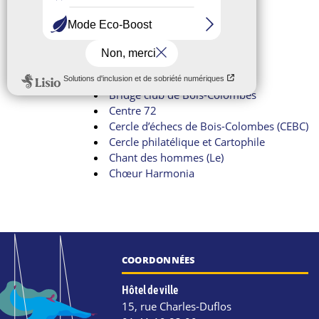
Amicalement jeux
Aqua BC
Au chœur de la ville
Billard
Bois-co.Land
Bois-Colombes Accueil (BCA)
Bridge club de Bois-Colombes
Centre 72
Cercle d’échecs de Bois-Colombes (CEBC)
Cercle philatélique et Cartophile
Chant des hommes (Le)
Chœur Harmonia
COORDONNÉES
Hôtel de ville
15, rue Charles-Duflos