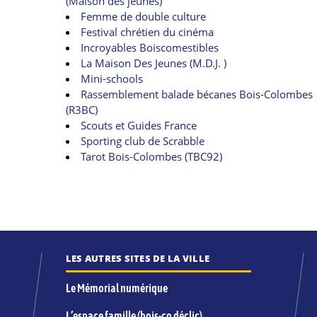
(Maison des jeunes)
Femme de double culture
Festival chrétien du cinéma
Incroyables Boiscomestibles
La Maison Des Jeunes (M.D.J. )
Mini-schools
Rassemblement balade bécanes Bois-Colombes
(R3BC)
Scouts et Guides France
Sporting club de Scrabble
Tarot Bois-Colombes (TBC92)
LES AUTRES SITES DE LA VILLE
Le Mémorial numérique
L’espace famille (bois-co déclic)