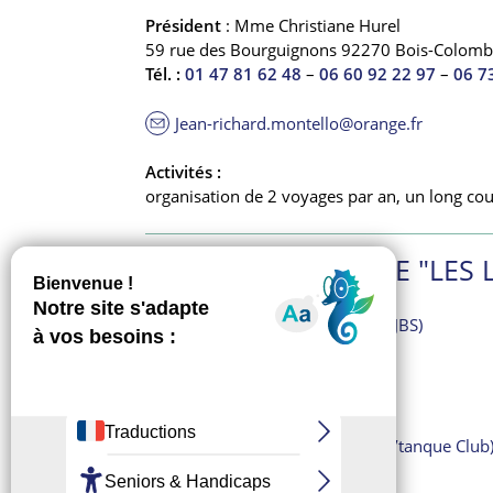
Président
: Mme Christiane Hurel
59 rue des Bourguignons 92270 Bois-Colomb
Tél. :
01 47 81 62 48
–
06 60 92 22 97
–
06 7
Jean-richard.montello@orange.fr
Activités :
organisation de 2 voyages par an, un long cou
DANS LA CATÉGORIE "LES 
A Cœur Joie – La villanelle (ACJBS)
A corps d’Ailes
A l’école de Shuang
A.C.E.L de Bon Secours
Afej Club Delta
Amicale de pétanque de BC (P’tanque Club
Amicale des Bretons