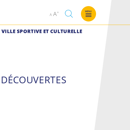
Decrease
Increase
MENU
A
A
font
font
size.
size.
VILLE SPORTIVE ET CULTURELLE
T DÉCOUVERTES