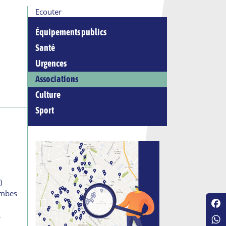
Ecouter
Équipements publics
Santé
Urgences
Associations
Culture
Sport
)
ombes
Fac
s