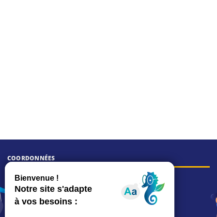
COORDONNÉES
Hôtel de ville
15, rue Charles-Duflos
01 41 19 83 00
Mairie de quartier Mermoz