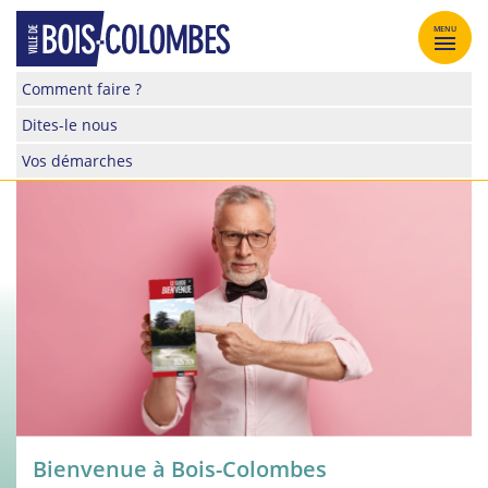
Skip
to
MENU
content
Site
Comment faire ?
officiel
Dites-le nous
de
la
Vos démarches
ville
de
Bois-
Colombes
Bienvenue à Bois-Colombes