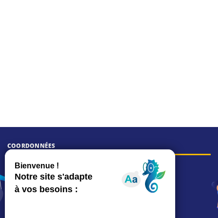
COORDONNÉES
Hôtel de ville
15, rue Charles-Duflos
01 41 19 83 00
Mairie de quartier Mermoz
Depuis le 28/01/2026 :