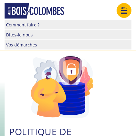
Skip
to
MENU
content
Site
Comment faire ?
officiel
Dites-le nous
de
la
Vos démarches
ville
de
Bois-
Colombes
POLITIQUE DE