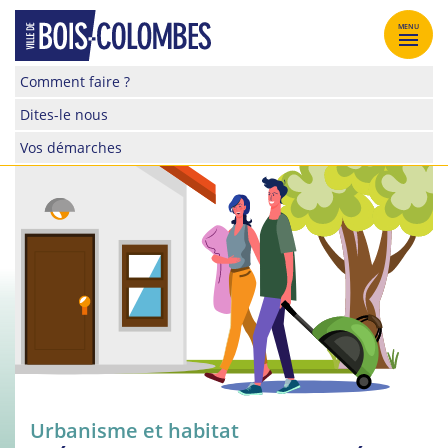
Skip
to
MENU
content
Site
Comment faire ?
officiel
Dites-le nous
de
la
Vos démarches
ville
de
Bois-
Colombes
Urbanisme et habitat