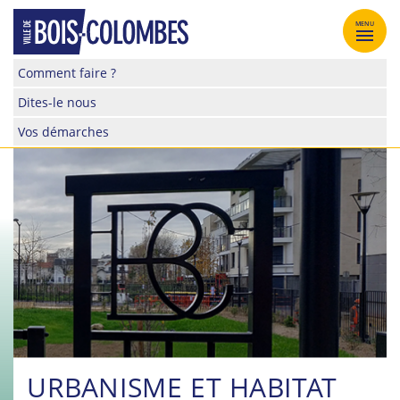
Skip
to
MENU
content
Site
Comment faire ?
officiel
Dites-le nous
de
la
Vos démarches
ville
de
Bois-
Colombes
URBANISME ET HABITAT