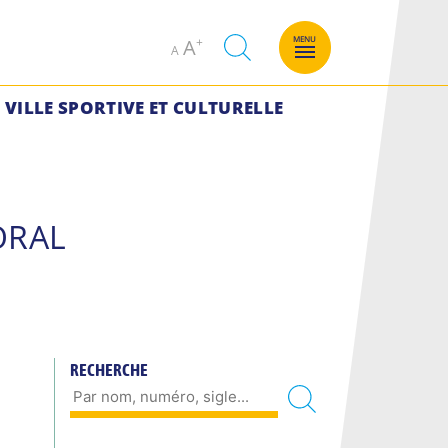
Decrease
Increase
MENU
A
A
font
font
size.
size.
VILLE SPORTIVE ET CULTURELLE
ORAL
RECHERCHE