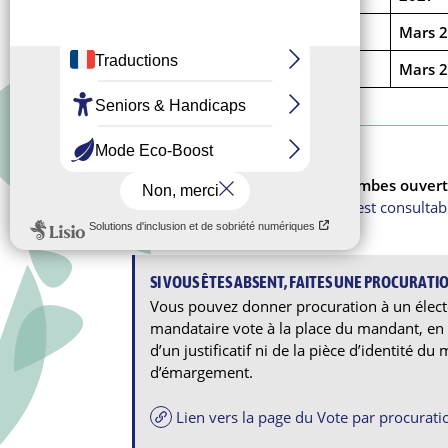
Départementales
Mars 
Régionales
Mars 
BUREAUX DE VOTE
18 bureaux de vote à Bois-Colombes ouvert
Le plan des bureaux de vote est consultabl
SI VOUS ÊTES ABSENT, FAITES UNE PROCURATI
Vous pouvez donner procuration à un élect
mandataire vote à la place du mandant, en s
d’un justificatif ni de la pièce d’identité du
d’émargement.
Lien vers la page du Vote par procurati