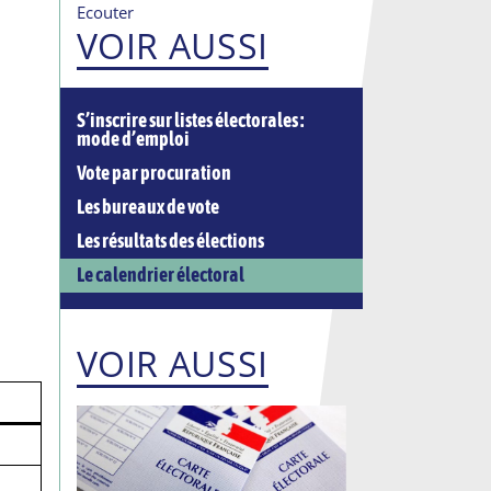
Ecouter
VOIR AUSSI
S’inscrire sur listes électorales :
mode d’emploi
Vote par procuration
Les bureaux de vote
Les résultats des élections
Le calendrier électoral
VOIR AUSSI