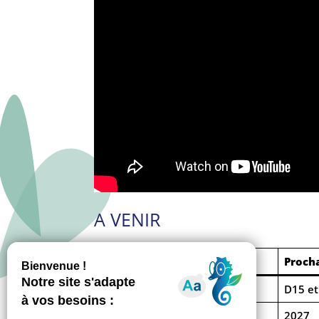
A VENIR
Élection
Procha
Municipales
D15 et
Présidentielle
2027