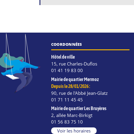
COORDONNÉES
Hôtel de ville
15, rue Charles-Duflos
01 41 19 83 00
Mairie de quartier Mermoz
Depuis le 28/01/2026 :
90, rue de l'Abbé Jean-Glatz
01 71 11 45 45
Mairie de quartier Les Bruyères
2, allée Marc-Birkigt
e
kedIn
Instagram
01 56 83 75 10
Voir les horaires