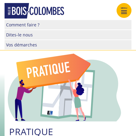
Skip
to
MENU
content
Site
Comment faire ?
officiel
Dites-le nous
de
la
Vos démarches
ville
de
Bois-
Colombes
PRATIQUE