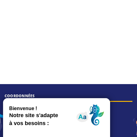
COORDONNÉES
Hôtel de ville
15, rue Charles-Duflos
01 41 19 83 00
Mairie de quartier Mermoz
Depuis le 28/01/2026 :