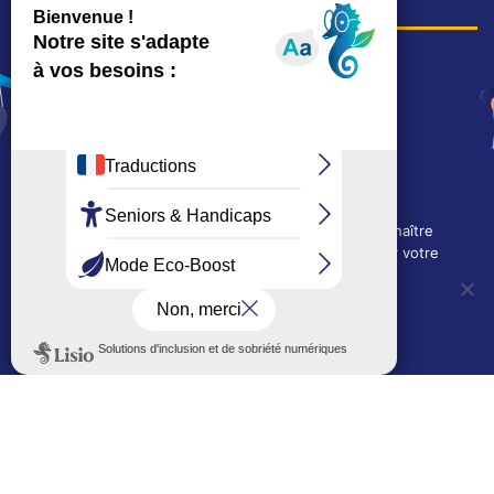
COORDONNÉES
Hôtel de ville
15, rue Charles-Duflos
01 41 19 83 00
Mairie de quartier Mermoz
Depuis le 28/01/2026 :
90, rue de l'Abbé Jean-Glatz
01 71 11 45 45
Nous utilisons des cookies techniques pour connaître
Mairie de quartier Les Bruyères
l'évolution de l'audience du site et pour améliorer votre
2, allée Marc-Birkigt
expérience.
01 56 83 75 10
OUI, j'accepte
NON, je refuse
Voir les horaires
LES AUTRES SITES DE LA VILLE
Politique de confidentialité
Le Mémorial numérique
L’espace famille (bois-co déclic)
Boiscoboutiques.fr