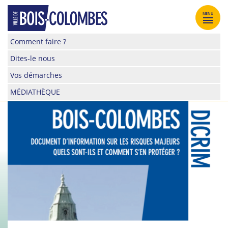
Skip
to
MENU
content
Site
Comment faire ?
officiel
Dites-le nous
de
la
Vos démarches
ville
MÉDIATHÈQUE
de
Bois-
Colombes