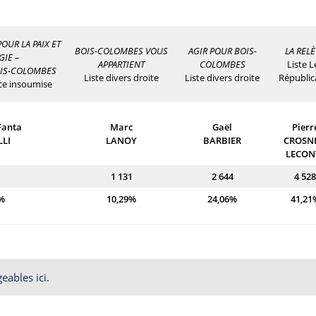
OUR LA PAIX ET
BOIS-COLOMBES VOUS
AGIR POUR BOIS-
LA REL
GIE –
APPARTIENT
COLOMBES
Liste L
OIS-COLOMBES
Liste divers droite
Liste divers droite
Républic
nce insoumise
Fanta
Marc
Gaël
Pierr
LLI
LANOY
BARBIER
CROSNI
LECON
1 131
2 644
4 528
%
10,29%
24,06%
41,21
eables ici.