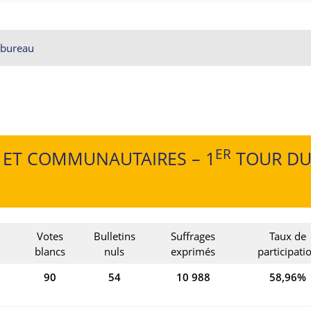
r bureau
ER
 ET COMMUNAUTAIRES – 1
TOUR D
Votes
Bulletins
Suffrages
Taux de
blancs
nuls
exprimés
participati
90
54
10 988
58,96%