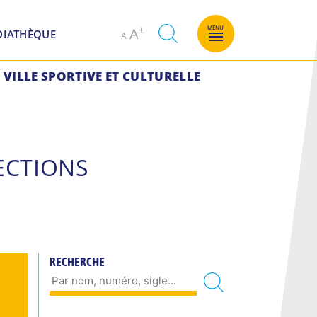
Decrease
Increase
MENU
A
DIATHÈQUE
A
font
font
size.
size.
VILLE SPORTIVE ET CULTURELLE
ECTIONS
RECHERCHE