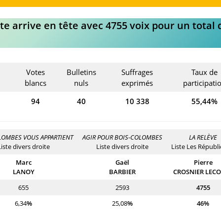
te arrive en tête avec 4755 voix pour un total 
Votes
Bulletins
Suffrages
Taux de
blancs
nuls
exprimés
participati
94
40
10 338
55,44%
LOMBES VOUS APPARTIENT
AGIR POUR BOIS-COLOMBES
LA RELÈVE
Liste divers droite
Liste divers droite
Liste Les Républi
Marc
Gaël
Pierre
LANOY
BARBIER
CROSNIER LEC
655
2593
4755
6,34
%
25,08
%
46%