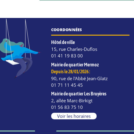
COORDONNÉES
Hôtel de ville
15, rue Charles-Duflos
01 41 19 83 00
Mairie de quartier Mermoz
Depuis le 28/01/2026 :
90, rue de l'Abbé Jean-Glatz
01 71 11 45 45
Mairie de quartier Les Bruyères
2, allée Marc-Birkigt
e
kedIn
Instagram
01 56 83 75 10
Voir les horaires