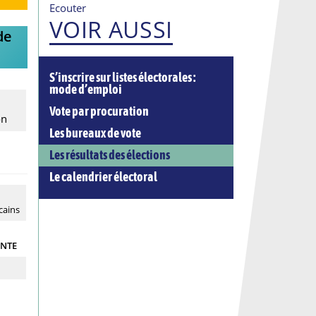
Ecouter
VOIR AUSSI
de
S’inscrire sur listes électorales :
mode d’emploi
Vote par procuration
on
Les bureaux de vote
Les résultats des élections
Le calendrier électoral
cains
ONTE