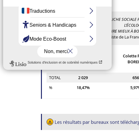
GAUCHE SOCIALE P
UNIS POUR BOIS-
L’ÉCOLO
COLOMBES
FAIRE MIEUX À B
Liste d’union à
Liste de La Fra
gauche
Isabelle
Colette 
DAHAN
BORE
TOTAL
2 029
656
%
18,47%
5,97
Les résultats par bureaux sont télécharg