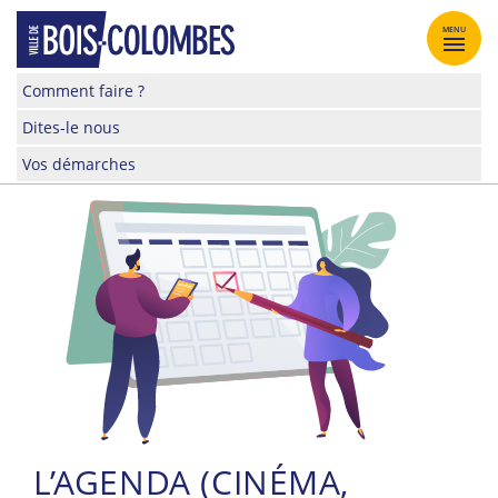
Skip
to
MENU
content
Site
Comment faire ?
officiel
Dites-le nous
de
la
Vos démarches
ville
de
Bois-
Colombes
L’AGENDA (CINÉMA,