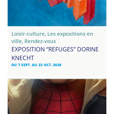
Loisir-culture
,
Les expositions en
ville
,
Rendez-vous
EXPOSITION “REFUGES” DORINE
KNECHT
DU 7 SEPT. AU 23 OCT. 2026