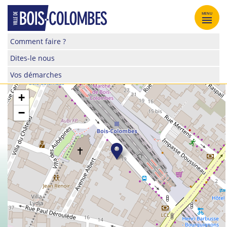
Skip
to
MENU
content
Site
Comment faire ?
officiel
Dites-le nous
de
la
Vos démarches
ville
de
+
Bois-
−
Colombes