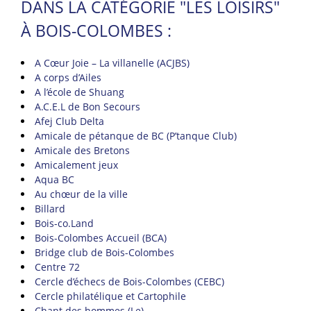
DANS LA CATÉGORIE "LES LOISIRS"
À BOIS-COLOMBES :
A Cœur Joie – La villanelle (ACJBS)
A corps d’Ailes
A l’école de Shuang
A.C.E.L de Bon Secours
Afej Club Delta
Amicale de pétanque de BC (P’tanque Club)
Amicale des Bretons
Amicalement jeux
Aqua BC
Au chœur de la ville
Billard
Bois-co.Land
Bois-Colombes Accueil (BCA)
Bridge club de Bois-Colombes
Centre 72
Cercle d’échecs de Bois-Colombes (CEBC)
Cercle philatélique et Cartophile
Chant des hommes (Le)