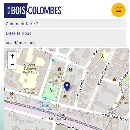
Skip
to
MENU
content
Site
Comment faire ?
officiel
Dites-le nous
de
la
Vos démarches
ville
de
+
Bois-
−
Colombes