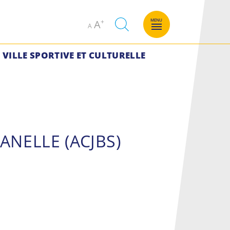
Decrease
Increase
MENU
A
A
font
font
size.
size.
VILLE SPORTIVE ET CULTURELLE
LANELLE (ACJBS)