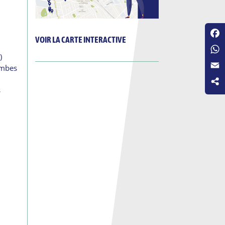
VOIR LA CARTE INTERACTIVE
Fac
)
Wha
ombes
Emai
s