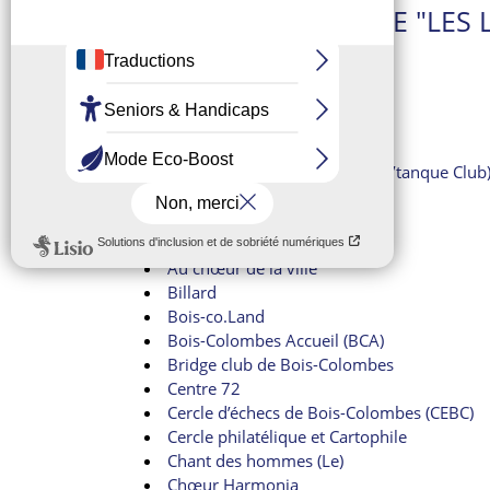
DANS LA CATÉGORIE "LES 
A corps d’Ailes
A l’école de Shuang
A.C.E.L de Bon Secours
Afej Club Delta
Amicale de pétanque de BC (P’tanque Club
Amicale des Bretons
Amicalement jeux
Aqua BC
Au chœur de la ville
Billard
Bois-co.Land
Bois-Colombes Accueil (BCA)
Bridge club de Bois-Colombes
Centre 72
Cercle d’échecs de Bois-Colombes (CEBC)
Cercle philatélique et Cartophile
Chant des hommes (Le)
Chœur Harmonia