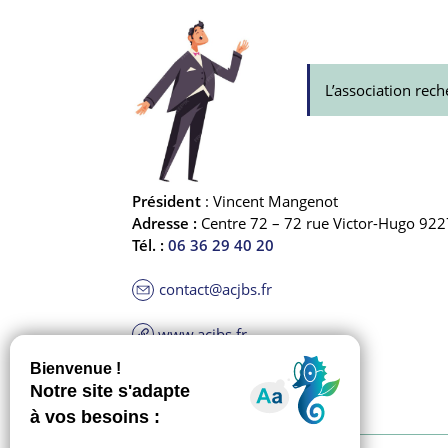
L’association rech
Président
: Vincent Mangenot
Adresse :
Centre 72 – 72 rue Victor-Hugo 92
Tél. :
06 36 29 40 20
contact@acjbs.fr
www.acjbs.fr
Activités :
Chant choral adultes.