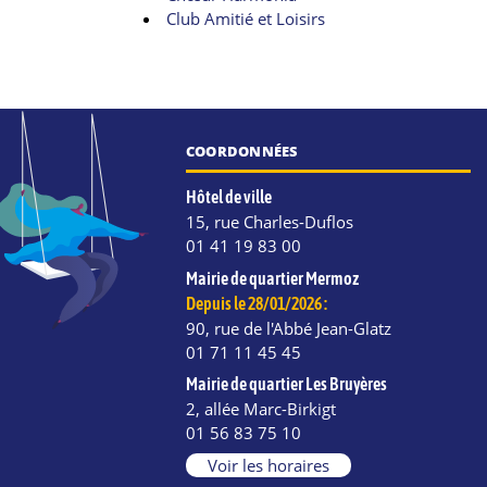
Club Amitié et Loisirs
COORDONNÉES
Hôtel de ville
15, rue Charles-Duflos
01 41 19 83 00
Mairie de quartier Mermoz
Depuis le 28/01/2026 :
90, rue de l'Abbé Jean-Glatz
01 71 11 45 45
Mairie de quartier Les Bruyères
2, allée Marc-Birkigt
e
kedIn
Instagram
01 56 83 75 10
Voir les horaires