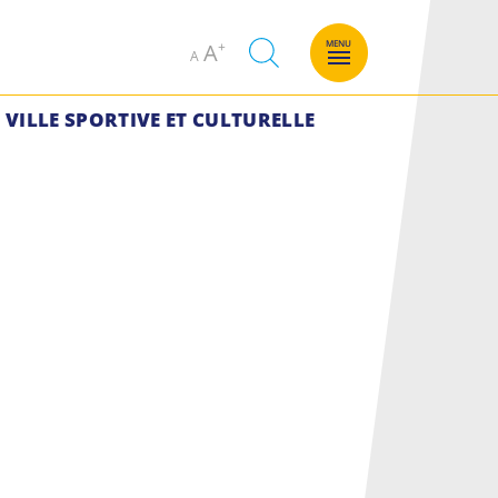
Decrease
Increase
MENU
A
A
font
font
size.
size.
VILLE SPORTIVE ET CULTURELLE