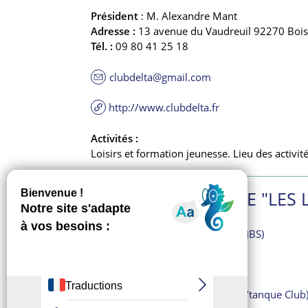
Président
: M. Alexandre Mant
Adresse :
13 avenue du Vaudreuil 92270 Boi
Tél. :
09 80 41 25 18
clubdelta@gmail.com
http://www.clubdelta.fr
Activités :
Loisirs et formation jeunesse. Lieu des activité
DANS LA CATÉGORIE "LES 
A Cœur Joie – La villanelle (ACJBS)
A corps d’Ailes
A l’école de Shuang
A.C.E.L de Bon Secours
Amicale de pétanque de BC (P’tanque Club