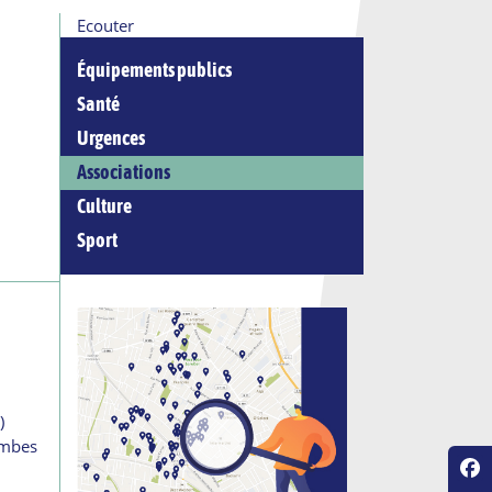
Ecouter
Équipements publics
Santé
Urgences
Associations
Culture
Sport
)
ombes