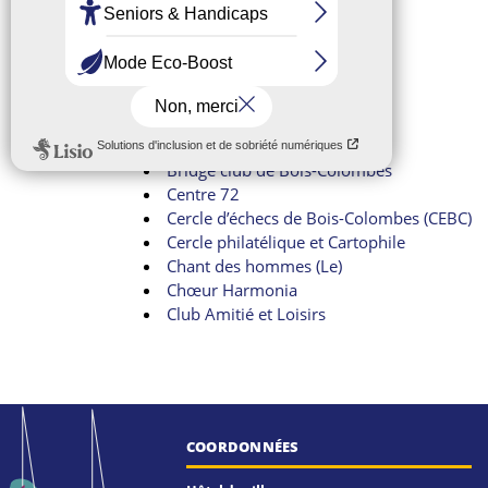
Amicale des Bretons
Amicalement jeux
Aqua BC
Au chœur de la ville
Billard
Bois-co.Land
Bois-Colombes Accueil (BCA)
Bridge club de Bois-Colombes
Centre 72
Cercle d’échecs de Bois-Colombes (CEBC)
Cercle philatélique et Cartophile
Chant des hommes (Le)
Chœur Harmonia
Club Amitié et Loisirs
COORDONNÉES