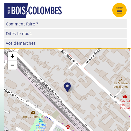
Skip
to
MENU
content
Site
Comment faire ?
officiel
Dites-le nous
de
la
Vos démarches
ville
de
+
Bois-
−
Colombes