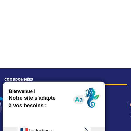
COORDONNÉES
Hôtel de ville
15, rue Charles-Duflos
01 41 19 83 00
Mairie de quartier Mermoz
Depuis le 28/01/2026 :
90, rue de l'Abbé Jean-Glatz
01 71 11 45 45