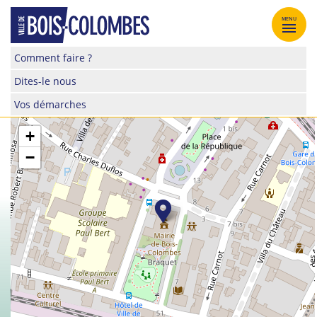
Skip
to
MENU
content
Site
Comment faire ?
officiel
Dites-le nous
de
la
Vos démarches
ville
de
+
Bois-
−
Colombes