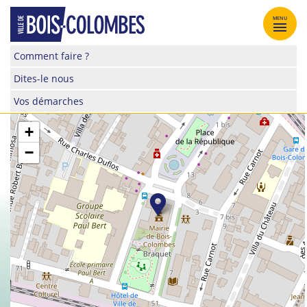
Skip
to
MENU
content
Site
Comment faire ?
officiel
Dites-le nous
de
la
Vos démarches
ville
de
+
Bois-
−
Colombes