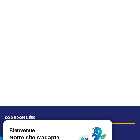
COORDONNÉES
Hôtel de ville
15, rue Charles-Duflos