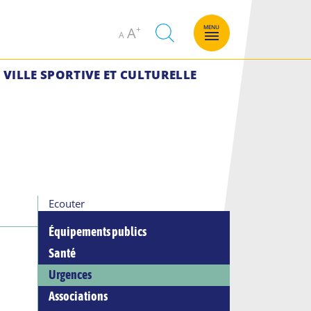
Decrease
Increase
MENU
A
A
font
font
size.
size.
VILLE SPORTIVE ET CULTURELLE
Ecouter
Équipements publics
Santé
Urgences
Associations