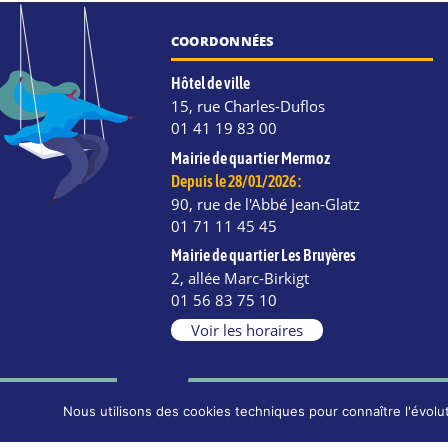
COORDONNÉES
Hôtel de ville
15, rue Charles-Duflos
01 41 19 83 00
Mairie de quartier Mermoz
Depuis le 28/01/2026 :
90, rue de l'Abbé Jean-Glatz
01 71 11 45 45
Mairie de quartier Les Bruyères
2, allée Marc-Birkigt
e
kedIn
Instagram
01 56 83 75 10
Voir les horaires
Nous utilisons des cookies techniques pour connaître l'évolut