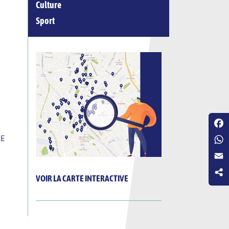
Culture
Sport
Fac
LE
Wha
Emai
VOIR LA CARTE INTERACTIVE