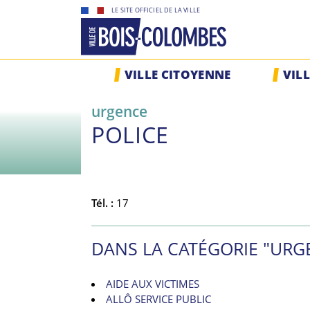
Skip
LE SITE OFFICIEL DE LA VILLE
to
content
Site
VILLE CITOYENNE
VIL
officiel
de
urgence
la
POLICE
ville
de
Bois-
Colombes
Tél. :
17
DANS LA CATÉGORIE "URG
AIDE AUX VICTIMES
ALLÔ SERVICE PUBLIC