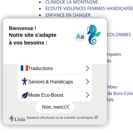
CLINIQUE LA MONTAGNE
ÉCOUTE VIOLENCES FEMMES HANDICAPÉ
ENFANCE EN DANGER
Femmes battues
Harcèlement
HÔPITAL LOUIS-MOURIER DE COLOMBES
INFOS ARNAQUES
JEUNES VIOLENCE ÉCOUTE
Le 112 : numéro d’urgence européen
Le 114 : pour les malentendants
Le 15 : SAMU
Le 18 : les pompiers
Le commissariat d’Asnières
Le commissariat de Bois-Colombes
Le poste de police municipale de Bois-Co
OBJETS TROUVÉS DANS LE TRAIN