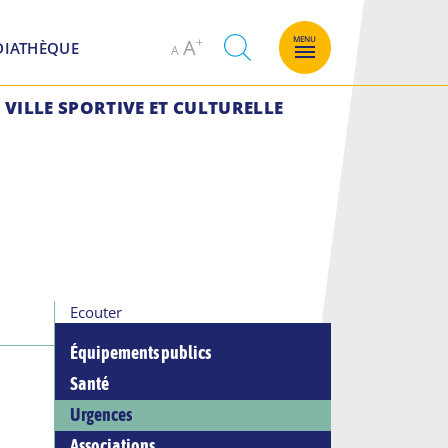
Decrease
Increase
MENU
A
DIATHÈQUE
A
font
font
size.
size.
VILLE SPORTIVE ET CULTURELLE
Ecouter
Équipements publics
Santé
Urgences
Associations