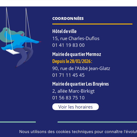
COORDONNÉES
Hôtel de ville
15, rue Charles-Duflos
01 41 19 83 00
Mairie de quartier Mermoz
Depuis le 28/01/2026 :
90, rue de l'Abbé Jean-Glatz
01 71 11 45 45
Mairie de quartier Les Bruyères
2, allée Marc-Birkigt
e
kedIn
Instagram
01 56 83 75 10
Voir les horaires
Nous utilisons des cookies techniques pour connaître l'évolut