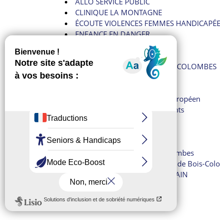
ALLÔ SERVICE PUBLIC
CLINIQUE LA MONTAGNE
ÉCOUTE VIOLENCES FEMMES HANDICAPÉ
ENFANCE EN DANGER
Femmes battues
Harcèlement
HÔPITAL LOUIS-MOURIER DE COLOMBES
INFOS ARNAQUES
JEUNES VIOLENCE ÉCOUTE
Le 112 : numéro d’urgence européen
Le 114 : pour les malentendants
Le 15 : SAMU
Le 18 : les pompiers
Le commissariat d’Asnières
Le commissariat de Bois-Colombes
Le poste de police municipale de Bois-Co
OBJETS TROUVÉS DANS LE TRAIN