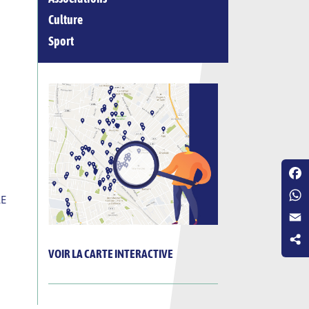
Culture
Sport
Fac
LE
Wha
Emai
VOIR LA CARTE INTERACTIVE