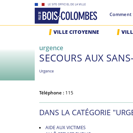
Skip
LE SITE OFFICIEL DE LA VILLE
to
Comment f
content
Site
VILLE CITOYENNE
VIL
officiel
de
urgence
la
SECOURS AUX SANS
ville
de
Bois-
Urgence
Colombes
Téléphone :
115
DANS LA CATÉGORIE "URG
AIDE AUX VICTIMES