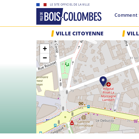
Skip
LE SITE OFFICIEL DE LA VILLE
to
Comment f
content
Site
VILLE CITOYENNE
VIL
officiel
de
+
la
ville
−
de
Bois-
Colombes