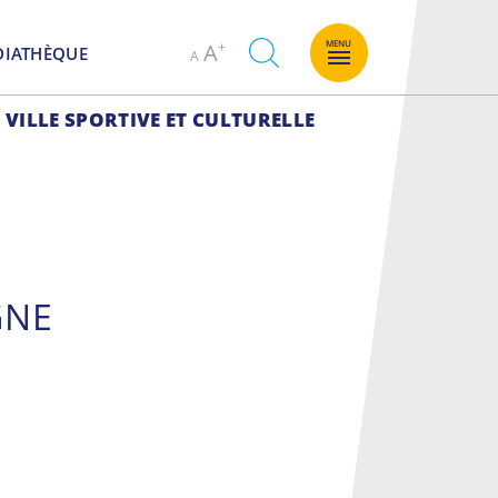
Decrease
Increase
MENU
A
DIATHÈQUE
A
font
font
size.
size.
VILLE SPORTIVE ET CULTURELLE
GNE