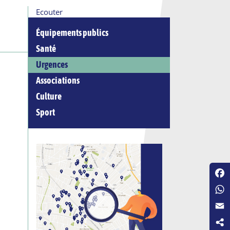
Ecouter
Équipements publics
Santé
Urgences
Associations
Culture
Sport
Fac
Wha
Emai