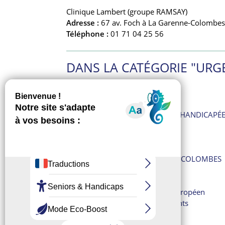
Clinique Lambert (groupe RAMSAY)
Adresse :
67 av. Foch à La Garenne-Colombes
Téléphone :
01 71 04 25 56
DANS LA CATÉGORIE "URG
AIDE AUX VICTIMES
ALLÔ SERVICE PUBLIC
ÉCOUTE VIOLENCES FEMMES HANDICAPÉ
ENFANCE EN DANGER
Femmes battues
Harcèlement
HÔPITAL LOUIS-MOURIER DE COLOMBES
INFOS ARNAQUES
JEUNES VIOLENCE ÉCOUTE
Le 112 : numéro d’urgence européen
Le 114 : pour les malentendants
Le 15 : SAMU