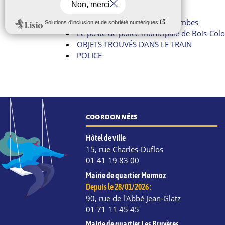
Le 18 : les pompiers
Le commissariat d’Asnières
Le commissariat de Bois-Colombes
Le poste de police municipale de Bois-Co
OBJETS TROUVÉS DANS LE TRAIN
POLICE
COORDONNÉES
Hôtel de ville
15, rue Charles-Duflos
01 41 19 83 00
Mairie de quartier Mermoz
Depuis le 28/01/2026 :
90, rue de l'Abbé Jean-Glatz
01 71 11 45 45
Mairie de quartier Les Bruyères