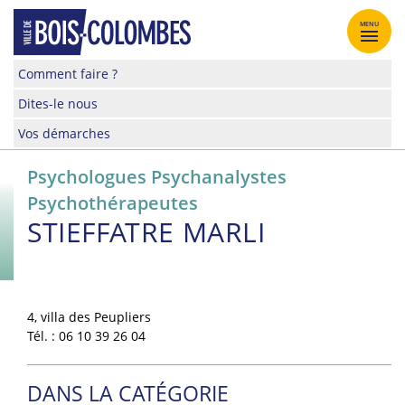
Skip
to
MENU
content
Site
Comment faire ?
officiel
Dites-le nous
de
la
Vos démarches
ville
de
Psychologues Psychanalystes
Bois-
Psychothérapeutes
Colombes
STIEFFATRE MARLI
4, villa des Peupliers
Tél. : 06 10 39 26 04
DANS LA CATÉGORIE