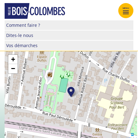
Skip
to
MENU
content
Site
Comment faire ?
officiel
Dites-le nous
de
la
Vos démarches
ville
de
+
Bois-
−
Colombes