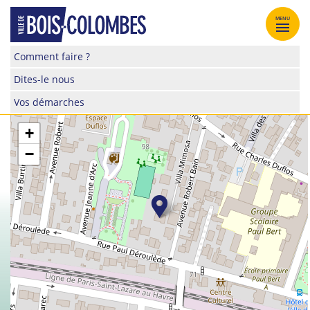
Skip
to
MENU
content
Site
Comment faire ?
officiel
Dites-le nous
de
la
Vos démarches
ville
de
+
Bois-
−
Colombes