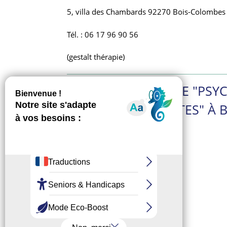
5, villa des Chambards 92270 Bois-Colombes
Tél. : 06 17 96 90 56
(gestalt thérapie)
DANS LA CATÉGORIE "PS
PSYCHOTHÉRAPEUTES" À B
Albane Bertrand
Bennani Ghita
Bourhis Caroline
de Goeje Joëlle
De Septenville Amandine
Edelstein Emmanuelle
Elisabeth Darchis
Jean-Patrick Darchis
Jemela Broddes