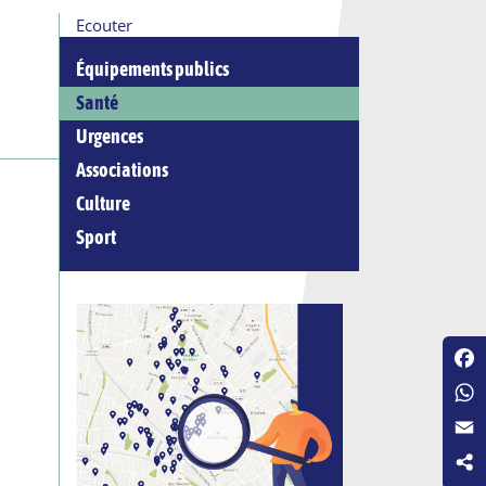
Ecouter
Équipements publics
Santé
Urgences
Associations
Culture
Sport
Fac
Wha
Emai