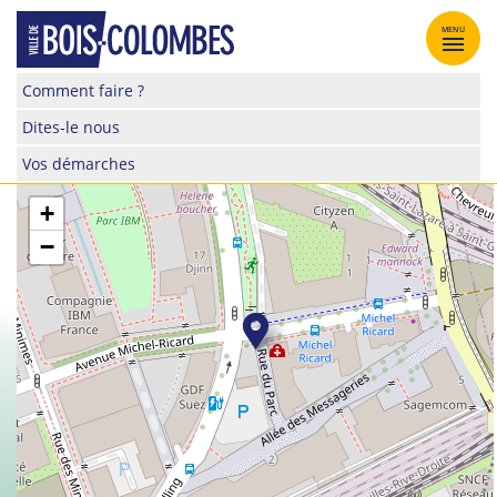
Skip
to
MENU
content
Site
Comment faire ?
officiel
Dites-le nous
de
la
Vos démarches
ville
de
+
Bois-
−
Colombes