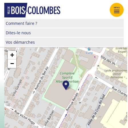
Skip
to
MENU
content
Site
Comment faire ?
officiel
Dites-le nous
de
la
Vos démarches
ville
de
+
Bois-
−
Colombes