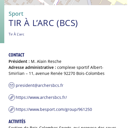
Sport
TIR À L’ARC (BCS)
Tir À L'arc
CONTACT
Président :
M. Alain Resche
Adresse administrative :
complexe sportif Albert-
Smirlian – 11, avenue Renée 92270 Bois-Colombes
president@archersbcs.fr
https://www.archersbcs.fr/
https://www.besport.com/group/961250
ACTIVITÉS
Section de Bois-Colombes Sports, qui propose des cours