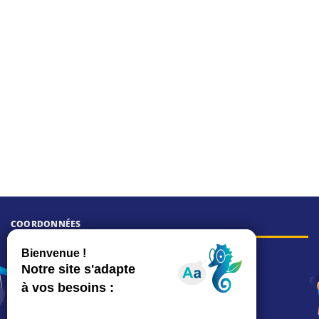
COORDONNÉES
Hôtel de ville
15, rue Charles-Duflos
01 41 19 83 00
Mairie de quartier Mermoz
Depuis le 28/01/2026 :