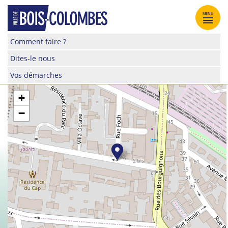
Skip
to
MENU
content
Site
Comment faire ?
officiel
Dites-le nous
de
la
Vos démarches
ville
de
+
Bois-
−
Colombes