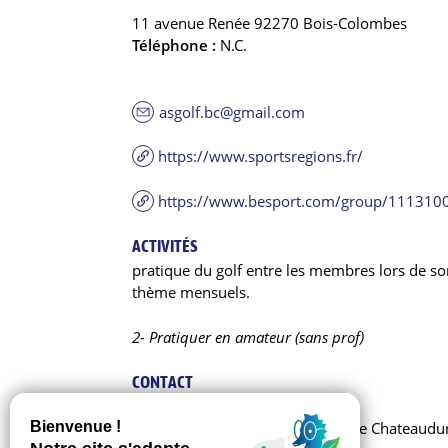
11 avenue Renée 92270 Bois-Colombes
Téléphone :
N.C.
asgolf.bc@gmail.com
https://www.sportsregions.fr/
https://www.besport.com/group/111310
ACTIVITÉS
pratique du golf entre les membres lors de sort
thème mensuels.
2- Pratiquer en amateur (sans prof)
CONTACT
Président :
M. JF Walter
Adresse administrative :
8 rue de Chateaudu