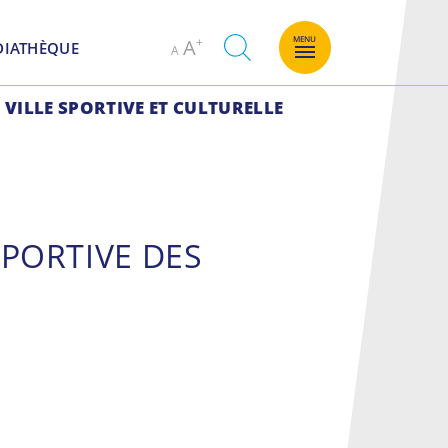
Decrease
Increase
MENU
A
DIATHÈQUE
A
font
font
size.
size.
VILLE SPORTIVE ET CULTURELLE
SPORTIVE DES