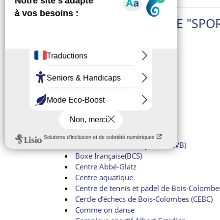
DANS LA CATÉGORIE "SPOR
ACDO Cordao de Ouro
Agrès de la promenade verte
Agrès du parc des Bruyères
Agrès du parc Pompidou
Aïkido Bois-Colombes
Billard
Bois-co.Land
Bois-Colombes Sports
Bois-Colombes Trampo 92
Bois-Colombes VolleyBall (BCVB)
Boxe française(BCS)
Centre Abbé-Glatz
Centre aquatique
Centre de tennis et padel de Bois-Colombe
Cercle d’échecs de Bois-Colombes (CEBC)
Comme on danse