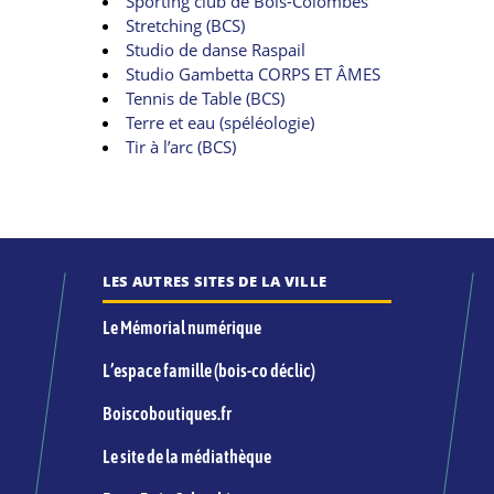
Sporting club de Bois-Colombes
Stretching (BCS)
Studio de danse Raspail
Studio Gambetta CORPS ET ÂMES
Tennis de Table (BCS)
Terre et eau (spéléologie)
Tir à l’arc (BCS)
LES AUTRES SITES DE LA VILLE
Le Mémorial numérique
L’espace famille (bois-co déclic)
Boiscoboutiques.fr
Le site de la médiathèque