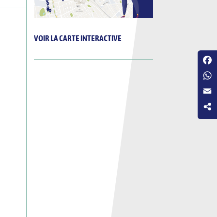
VOIR LA CARTE INTERACTIVE
Fac
Wha
Emai