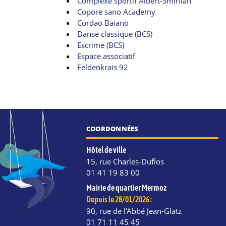
Complexe sportif Albert-Smirlian
Copore sano Academy
Cordao Baiano
Danse classique (BCS)
Escrime (BCS)
Espace associatif
Feldenkrais 92
COORDONNÉES
Hôtel de ville
15, rue Charles-Duflos
01 41 19 83 00
Mairie de quartier Mermoz
Depuis le 28/01/2026 :
90, rue de l'Abbé Jean-Glatz
01 71 11 45 45