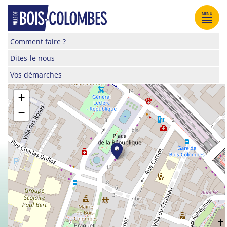
Skip
to
MENU
content
Site
Comment faire ?
officiel
Dites-le nous
de
la
Vos démarches
ville
de
+
Bois-
−
Colombes