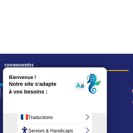
COORDONNÉES
Hôtel de ville
15, rue Charles-Duflos
01 41 19 83 00
Mairie de quartier Mermoz
Depuis le 28/01/2026 :
90, rue de l'Abbé Jean-Glatz
01 71 11 45 45
Mairie de quartier Les Bruyères
2, allée Marc-Birkigt