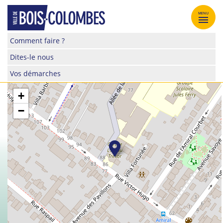
Skip
to
MENU
content
Site
Comment faire ?
officiel
Dites-le nous
de
la
Vos démarches
ville
de
+
Bois-
−
Colombes