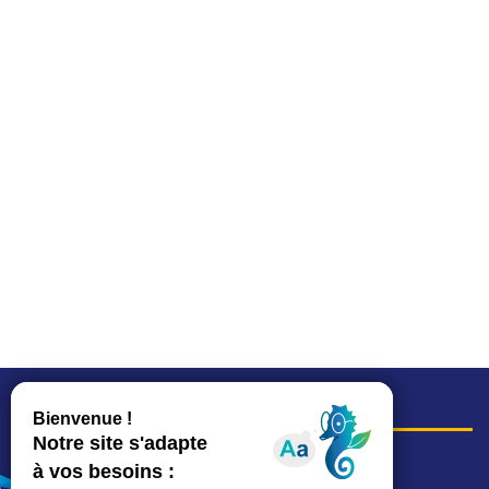
COORDONNÉES
Hôtel de ville
15, rue Charles-Duflos