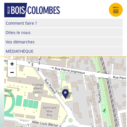
Skip
to
MENU
content
Site
Comment faire ?
officiel
Dites-le nous
de
la
Vos démarches
ville
MÉDIATHÈQUE
de
Bois-
+
Colombes
−