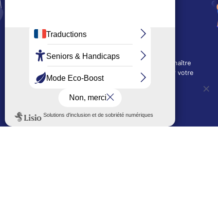
01 41 19 83 00
Mairie de quartier Mermoz
Depuis le 28/01/2026 :
90, rue de l'Abbé Jean-Glatz
01 71 11 45 45
Nous utilisons des cookies techniques pour connaître
Mairie de quartier Les Bruyères
l'évolution de l'audience du site et pour améliorer votre
2, allée Marc-Birkigt
expérience.
01 56 83 75 10
OUI, j'accepte
NON, je refuse
Voir les horaires
LES AUTRES SITES DE LA VILLE
Politique de confidentialité
Le Mémorial numérique
L’espace famille (bois-co déclic)
Boiscoboutiques.fr
Le site de la médiathèque
Entre Bois-Colombiens