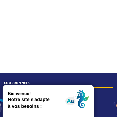
COORDONNÉES
Hôtel de ville
15, rue Charles-Duflos
01 41 19 83 00
Mairie de quartier Mermoz