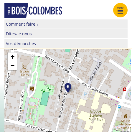
Skip
to
MENU
content
Site
Comment faire ?
officiel
Dites-le nous
de
la
Vos démarches
ville
de
+
Bois-
−
Colombes