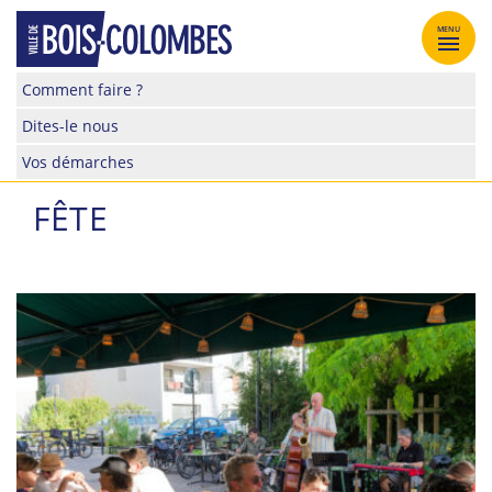
Skip
to
MENU
content
Site
Comment faire ?
officiel
Dites-le nous
de
la
Vos démarches
ville
de
FÊTE
Bois-
Colombes