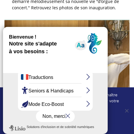
démarré mélodieusement sa nouvelle vie "d'orgue de
concert." Retrouvez les photos de son inauguration.
Nous utilisons des cookies techniques pour connaître
l'évolution de l'audience du site et pour améliorer votre
PHOTOS 20/11/2024
expérience.
OUI, j'accepte
NON, je refuse
PHOTOS : UNE REMISE DE
Politique de confidentialité
DIPLÔMES EN MODE RAP