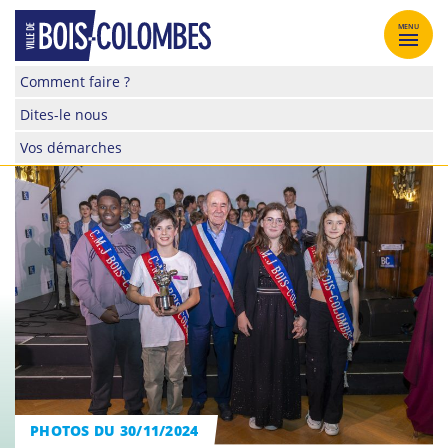
Skip
to
MENU
content
Site
Comment faire ?
officiel
Dites-le nous
de
la
Vos démarches
ville
de
Bois-
Colombes
PHOTOS DU 30/11/2024