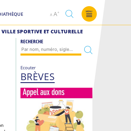
Decrease
Increase
MENU
A
DIATHÈQUE
A
font
font
size.
size.
VILLE SPORTIVE ET CULTURELLE
RECHERCHE
Ecouter
BRÈVES
on