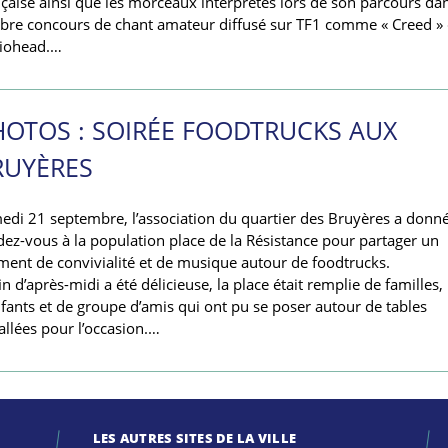
nçaise ainsi que les morceaux interprétés lors de son parcours dan
èbre concours de chant amateur diffusé sur TF1 comme « Creed »
iohead.…
HOTOS : SOIRÉE FOODTRUCKS AUX
RUYÈRES
edi 21 septembre, l’association du quartier des Bruyères a donn
dez-vous à la population place de la Résistance pour partager un
ent de convivialité et de musique autour de foodtrucks.
in d’après-midi a été délicieuse, la place était remplie de familles,
nfants et de groupe d’amis qui ont pu se poser autour de tables
allées pour l’occasion.…
LES AUTRES SITES DE LA VILLE