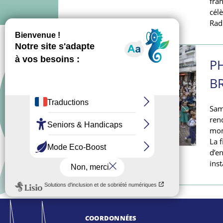
fra
cél
Rad
P
B
Sam
ren
mom
PHOTOS DU 21/09/2024
La f
d’e
inst
COORDONNÉES