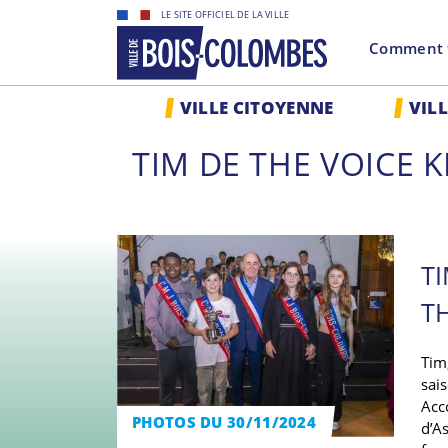
Skip
LE SITE OFFICIEL DE LA VILLE
to
Comment f
content
Site
VILLE CITOYENNE
VIL
officiel
de
TIM DE THE VOICE K
la
ville
de
Bois-
Colombes
T
TH
Tim
sais
Acc
PHOTOS DU 30/11/2024
d’As