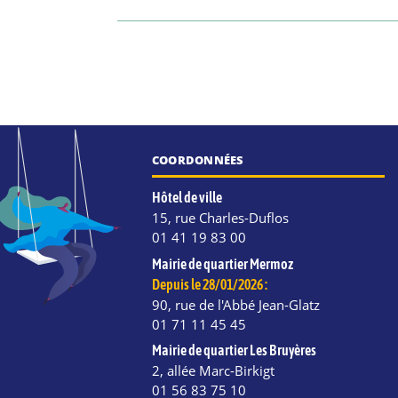
COORDONNÉES
Hôtel de ville
15, rue Charles-Duflos
01 41 19 83 00
Mairie de quartier Mermoz
Depuis le 28/01/2026 :
90, rue de l'Abbé Jean-Glatz
01 71 11 45 45
Mairie de quartier Les Bruyères
2, allée Marc-Birkigt
e
kedIn
Instagram
01 56 83 75 10