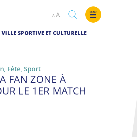
Decrease
Increase
MENU
A
A
font
font
size.
size.
VILLE SPORTIVE ET CULTURELLE
on
,
Fête
,
Sport
LA FAN ZONE À
OUR LE 1ER MATCH