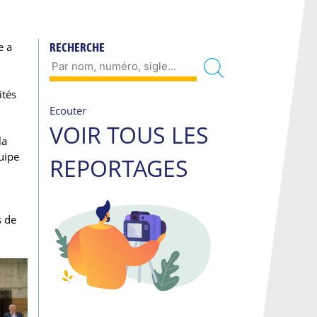
e a
RECHERCHE
ités
Ecouter
VOIR TOUS LES
la
quipe
REPORTAGES
s de