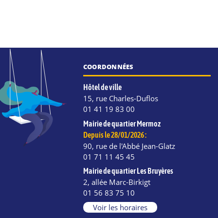
COORDONNÉES
Hôtel de ville
15, rue Charles-Duflos
01 41 19 83 00
Mairie de quartier Mermoz
Depuis le 28/01/2026 :
90, rue de l'Abbé Jean-Glatz
01 71 11 45 45
Mairie de quartier Les Bruyères
2, allée Marc-Birkigt
e
kedIn
Instagram
01 56 83 75 10
Voir les horaires