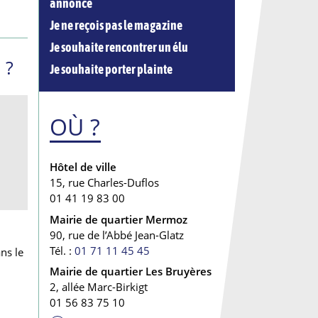
annonce
Je ne reçois pas le magazine
Je souhaite rencontrer un élu
 ?
Je souhaite porter plainte
OÙ ?
Hôtel de ville
15, rue Charles-Duflos
01 41 19 83 00
Mairie de quartier Mermoz
90, rue de l’Abbé Jean-Glatz
Tél. :
01 71 11 45 45
ns le
Mairie de quartier Les Bruyères
2, allée Marc-Birkigt
01 56 83 75 10