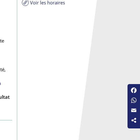
Voir les horaires
te
té,
n
ultat
Fac
Wha
Emai