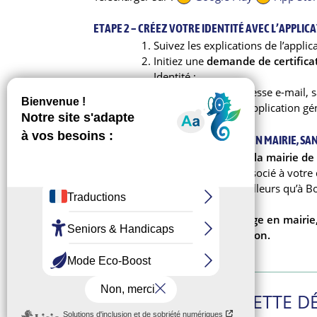
ETAPE 2 – CRÉEZ VOTRE IDENTITÉ AVEC L’APPLIC
Suivez les explications de l’appli
Initiez une
demande de certifica
Identité ;
Confirmez votre adresse e-mail, sa
d’identité en NFC, l’application g
ETAPE 3 – FAITES VALIDER LE TOUT EN MAIRIE, S
Rejoignez un des 3 guichets de la mairie
de
votre téléphone et le QR code associé à votr
(Si vous souhaitez vous rendre ailleurs qu’à B
cliquant ici
).
Dans les 48h après votre passage en mairie, 
de votre demande de certification.
POURQUOI FAIRE CETTE D