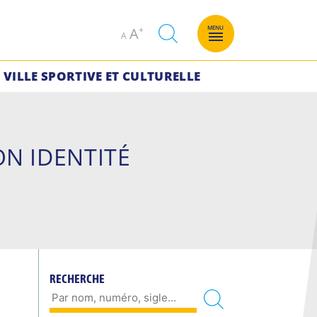
Decrease
Increase
MENU
A
A
font
font
size.
size.
VILLE SPORTIVE ET CULTURELLE
ON IDENTITÉ
RECHERCHE