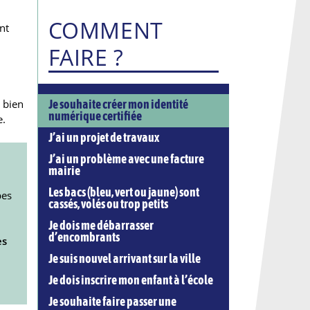
COMMENT
nt
FAIRE ?
 bien
Je souhaite créer mon identité
numérique certifiée
e.
J’ai un projet de travaux
J’ai un problème avec une facture
mairie
Les bacs (bleu, vert ou jaune) sont
bes
cassés, volés ou trop petits
Je dois me débarrasser
d’encombrants
es
Je suis nouvel arrivant sur la ville
Je dois inscrire mon enfant à l’école
Je souhaite faire passer une