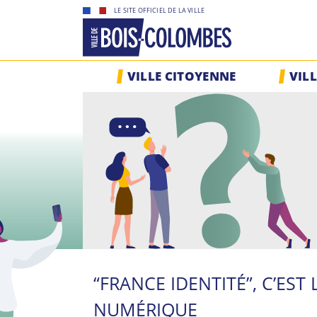
Skip
LE SITE OFFICIEL DE LA VILLE
to
content
Site
VILLE CITOYENNE
VIL
officiel
de
la
ville
de
Bois-
Colombes
“FRANCE IDENTITÉ”, C’EST 
NUMÉRIQUE