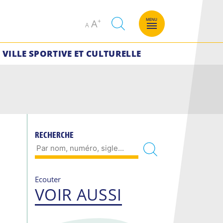
Decrease
Increase
MENU
A
A
font
font
size.
size.
VILLE SPORTIVE ET CULTURELLE
RECHERCHE
Ecouter
VOIR AUSSI