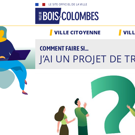
Skip
LE SITE OFFICIEL DE LA VILLE
to
content
Site
VILLE CITOYENNE
VIL
officiel
de
COMMENT FAIRE SI…
la
J’AI UN PROJET DE 
ville
de
Bois-
Colombes