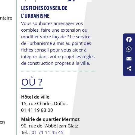
LES FICHES CONSEIL DE
L’URBANISME
ntaire
Vous souhaitez aménager vos
combles, faire une extension ou
modifier votre façade ? Le service
de l'urbanisme a mis au point des
Fac
fiches conseil pour vous aider à
Wha
intégrer dans votre projet les règles
de construction propres à la ville.
Emai
OÙ ?
Hôtel de ville
15, rue Charles-Duflos
01 41 19 83 00
Mairie de quartier Mermoz
 en
90, rue de l’Abbé Jean-Glatz
Tél. :
01 71 11 45 45