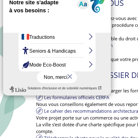
PRENDRE RENDEZ-VOUS
Nous vous invitons à prendre rendez-vous avec le
de votre projet et vous indiquera la procédure c
Pour prendre RDV avec le responsable du droit d
urbanisme@bois-colombes.com
Une fois que vous avez l’assurance que votre pro
CONSTITUER UN DOSSIER D
Vous pouvez avoir besoin de télécharger les for
Les formulaires officiels CERFA
Nous vous conseillons également de vous reporte
Le cahier des recommandations architectura
Votre projet porte sur un commerce ou une activ
La ville s’est dotée d’une charte spécifique po
compte.
Télécharger la charte pour la qualité des d