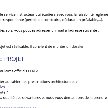
 service instructeur qui étudiera avec vous la faisabilité régleme
orrespondante (permis de construire, déclaration préalable,…).
es sols, vous pouvez adresser un mail à l’adresse suivante :
jet est réalisable, il convient de monter un dossier
E PROJET
mulaires officiels CERFA… :
r au cahier des prescriptions architecturales :
les
ité ?
ur la qualité des devantures et nous vous demandons de la prendre
evantures commerciales