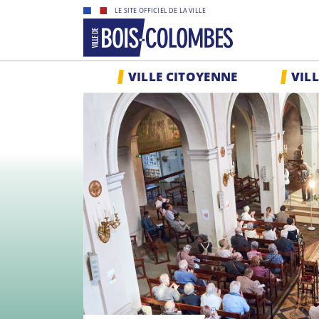
Skip
LE SITE OFFICIEL DE LA VILLE
to
content
Site
VILLE CITOYENNE
VIL
officiel
de
la
ville
de
Bois-
Colombes