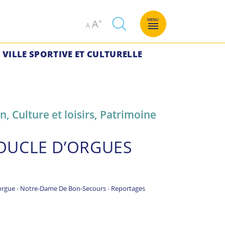
Decrease
Increase
MENU
A
A
font
font
size.
size.
VILLE SPORTIVE ET CULTURELLE
on
,
Culture et loisirs
,
Patrimoine
OUCLE D’ORGUES
orgue
-
Notre-Dame De Bon-Secours
-
Reportages