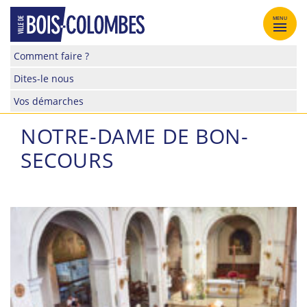
Skip
to
MENU
content
Site
Comment faire ?
officiel
Dites-le nous
de
la
Vos démarches
ville
de
NOTRE-DAME DE BON-
Bois-
SECOURS
Colombes