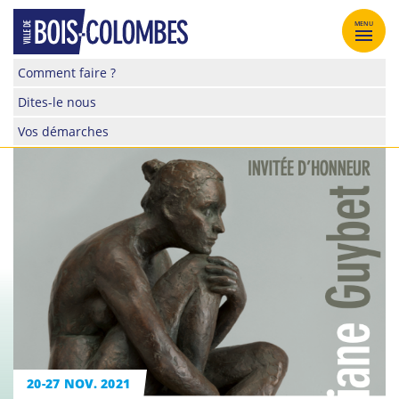
Skip
to
MENU
content
Site
Comment faire ?
officiel
Dites-le nous
de
la
Vos démarches
ville
de
Bois-
Colombes
20-27 NOV. 2021