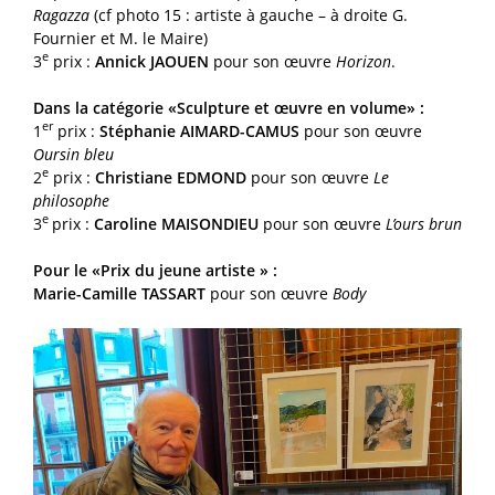
Ragazza
(cf photo 15 : artiste à gauche – à droite G.
Fournier et M. le Maire)
e
3
prix :
Annick JAOUEN
pour son œuvre
Horizon
.
Dans la catégorie «Sculpture et œuvre en volume» :
er
1
prix :
Stéphanie AIMARD-CAMUS
pour son œuvre
Oursin bleu
e
2
prix :
Christiane EDMOND
pour son œuvre
Le
philosophe
e
3
prix :
Caroline MAISONDIEU
pour son œuvre
L’ours brun
Pour le «Prix du jeune artiste » :
Marie-Camille TASSART
pour son œuvre
Body