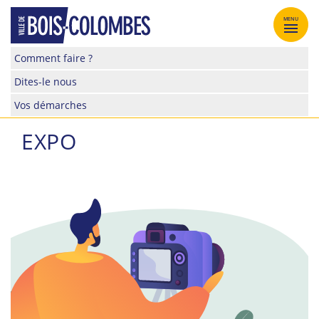
Skip
to
MENU
content
Site
Comment faire ?
officiel
Dites-le nous
de
la
Vos démarches
ville
de
EXPO
Bois-
Colombes