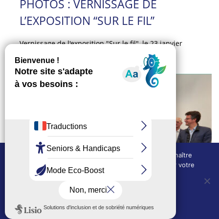
PHOTOS : VERNISSAGE DE
L’EXPOSITION “SUR LE FIL”
Vernissage de l'exposition "Sur le fil", le 23 janvier
2023 au chateau des Tourelles
Nous utilisons des cookies techniques pour connaître
l'évolution de l'audience du site et pour améliorer votre
expérience.
OUI, j'accepte
NON, je refuse
Politique de confidentialité
DU 26/11 AU 14/12/2022