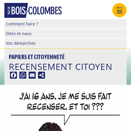
Skip
to
MENU
content
Site
Comment faire ?
officiel
Dites-le nous
de
la
Vos démarches
ville
de
PAPIERS ET CITOYENNETÉ
Bois-
RECENSEMENT CITOYEN
Colombes
Facebook
WhatsApp
Email