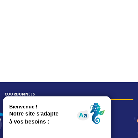
COORDONNÉES
Hôtel de ville
15, rue Charles-Duflos
01 41 19 83 00
Mairie de quartier Mermoz
Depuis le 28/01/2026 :