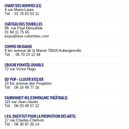
CHANT DES HOMMES (LE)
4 rue Marie-Laure
Tél. : 01 74 63 53 11
CHÂTEAU DES TOURELLES
98, rue Paul-Déroulède
01 84 11 75 65
expo@bois-colombes.com
COMME ON DANSE
8 bis avenue de la Marne 78410 Aubergenville
Tél . : 06 70 23 12 44
CROCHE POINTÉE-DOUBLE
72 rue Victor Hugo
ED’ POP – LLUSTR’ATELIER
10 bis avenue des Peupliers
Tél. : 06 16 48 77 16
FAHRENHEIT 451 (COMPAGNIE THÉÂTRALE)
115 rue Jean-Jaurès
Tél. : 06 03 49 57 22
I.P.A. (INSTITUT POUR LA PROMOTION DES ARTS)
17 rue Charles-Chefson
Tél. : 06 30 97 20 14