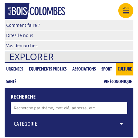
Skip
to
MENU
content
Site
Comment faire ?
officiel
Dites-le nous
de
la
Vos démarches
ville
EXPLORER
de
Bois-
Colombes
URGENCES
EQUIPEMENTS PUBLICS
ASSOCIATIONS
SPORT
CULTURE
SANTÉ
VIE ÉCONOMIQUE
RECHERCHE