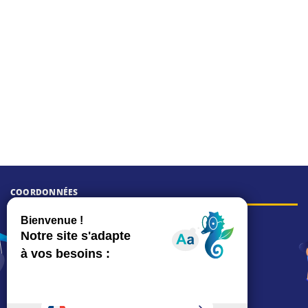
COORDONNÉES
Hôtel de ville
15, rue Charles-Duflos
01 41 19 83 00
Mairie de quartier Mermoz
Depuis le 28/01/2026 :
90, rue de l'Abbé Jean-Glatz