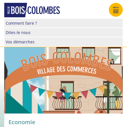
Skip
to
MENU
content
Site
Comment faire ?
officiel
Dites-le nous
de
la
Vos démarches
ville
de
Bois-
Colombes
Economie