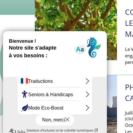
C
LE
M
La V
eng
JEU. 11 SEPTEMBRE 2025
per
P
C
Juil
(Cli
Oct
PHOTOS JUILLET 2025
Les