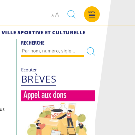
Decrease
Increase
MENU
A
A
font
font
size.
size.
VILLE SPORTIVE ET CULTURELLE
RECHERCHE
Ecouter
BRÈVES
ous