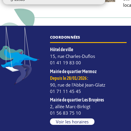
loca
COORDONNÉES
Hôtel de ville
15, rue Charles-Duflos
01 41 19 83 00
Mairie de quartier Mermoz
Depuis le 28/01/2026 :
90, rue de l'Abbé Jean-Glatz
01 71 11 45 45
Mairie de quartier Les Bruyères
2, allée Marc-Birkigt
e
kedIn
Instagram
01 56 83 75 10
Voir les horaires