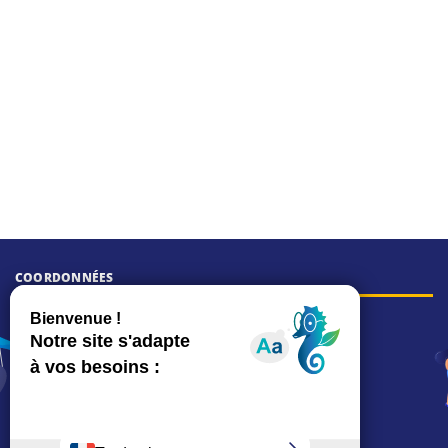
COORDONNÉES
Hôtel de ville
15, rue Charles-Duflos
01 41 19 83 00
Mairie de quartier Mermoz
Depuis le 28/01/2026 :
90, rue de l'Abbé Jean-Glatz