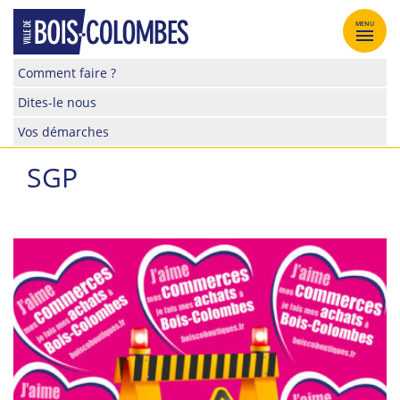
Skip
to
MENU
content
Site
Comment faire ?
officiel
Dites-le nous
de
la
Vos démarches
ville
de
SGP
Bois-
Colombes