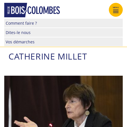
Skip
to
MENU
content
Site
Comment faire ?
officiel
Dites-le nous
de
la
Vos démarches
ville
de
CATHERINE MILLET
Bois-
Colombes