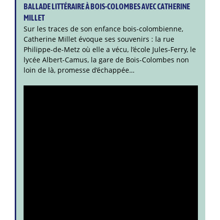
BALLADE LITTÉRAIRE À BOIS-COLOMBES AVEC CATHERINE
MILLET
Sur les traces de son enfance bois-colombienne,
Catherine Millet évoque ses souvenirs : la rue
Philippe-de-Metz où elle a vécu, l’école Jules-Ferry, le
lycée Albert-Camus, la gare de Bois-Colombes non
loin de là, promesse d’échappée…