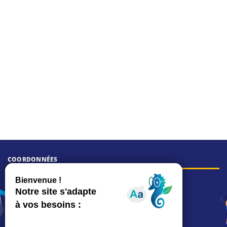
COORDONNÉES
Hôtel de ville
15, rue Charles-Duflos
01 41 19 83 00
Mairie de quartier Mermoz
Depuis le 28/01/2026 :